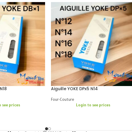
 N18
Aiguille YOKE DPx5 N14
Four-Couture
o see prices
Login to see prices