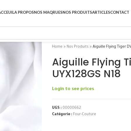
ACCEUIL
A PROPOS
NOS MAQRUES
NOS PRODUITS
ARTICLES
CONTACT
Home
»
Nos Produits
»
Aiguille Flying Tiger
Aiguille Flying 
UYX128GS N18
Login to see prices
UGS :
00000662
Catégorie :
Four-Couture