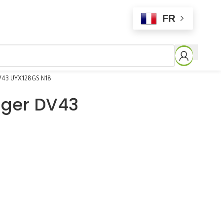
FR
 DV43 UYX128GS N18
Tiger DV43