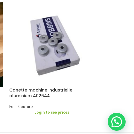
Canette machine industrielle
Lame scie à ru
aluminium 40264A
Four-Couture
Four-Couture
Logi
Login to see prices