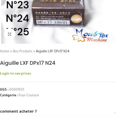
Click to enlarge
Home
»
Nos Produits
»
Aiguille LXF DPx17 N24
Aiguille LXF DPx17 N24
Login to see prices
UGS :
00001501
Catégorie :
Four-Couture
comment acheter ?