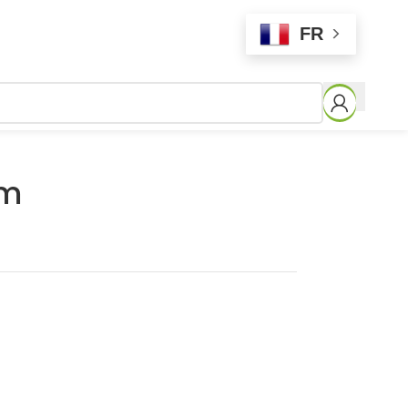
FR
mm