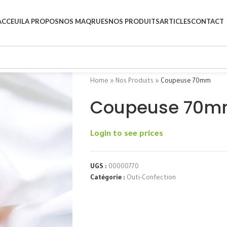
ACCEUIL
A PROPOS
NOS MAQRUES
NOS PRODUITS
ARTICLES
CONTACT
Home
»
Nos Produits
»
Coupeuse 70mm
Coupeuse 70
Login to see prices
UGS :
00000770
Catégorie :
Outi-Confection