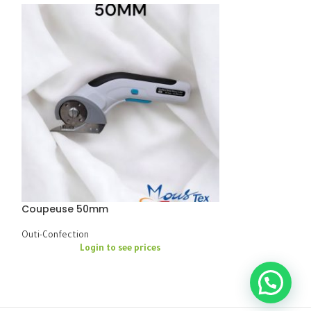
Coupeuse 50mm
Coupeuse vertic
Outi-Confection
Outi-Confection
Login to see prices
Logi