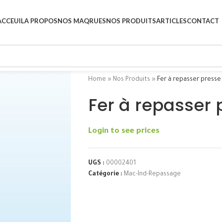
ACCEUIL
A PROPOS
NOS MAQRUES
NOS PRODUITS
ARTICLES
CONTACT
Home
»
Nos Produits
»
Fer à repasser presse
Fer à repasser 
Login to see prices
UGS :
00002401
Catégorie :
Mac-Ind-Repassage