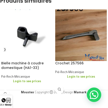
Produits similaires
Bielle machine à coudre
Crochet 257566
domestique (HA1-33)
Pié-Rech-Mécanique
Pié-Rech-Mécanique
Login to see prices
Login to see prices
Moustex
Copyright
2024 | Design
Mamark
.
553 93 01 91
Shop