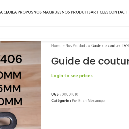
ACCEUIL
A PROPOS
NOS MAQRUES
NOS PRODUITS
ARTICLES
CONTACT
Home
»
Nos Produits
»
Guide de couture DY
Guide de cout
Login to see prices
UGS :
00001610
Catégorie :
Pié-Rech-Mécanique