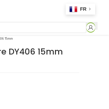
FR
406 15mm
ure DY406 15mm