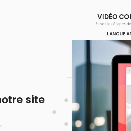
VIDÉO CO
Suivez les étapes d
LANGUE A
Lecteur
vidéo
tre site
el.