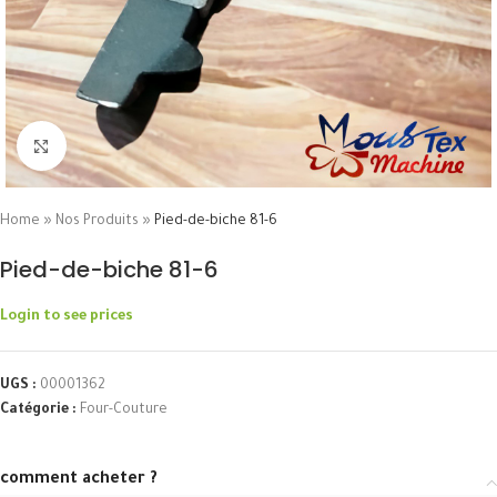
Click to enlarge
Home
»
Nos Produits
»
Pied-de-biche 81-6
Pied-de-biche 81-6
Login to see prices
UGS :
00001362
Catégorie :
Four-Couture
comment acheter ?