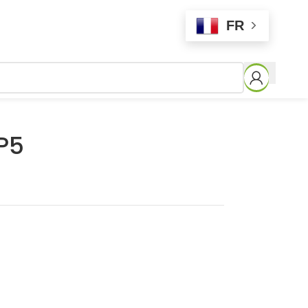
FR
P5