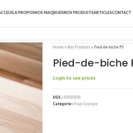
ACCEUIL
A PROPOS
NOS MAQRUES
NOS PRODUITS
ARTICLES
CONTACT
Home
»
Nos Produits
»
Pied-de-biche P5
Pied-de-biche 
Login to see prices
UGS :
00001016
Catégorie :
Four-Couture