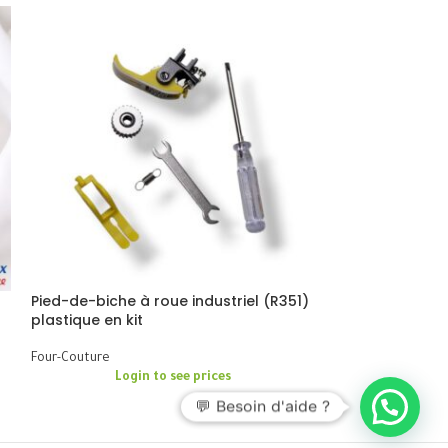
Pied-de-biche à roue industriel (R351)
Pied-de-biche
plastique en kit
Four-Couture
Four-Couture
Logi
Login to see prices
💬 Besoin d'aide ?