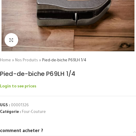
Click to enlarge
Home
»
Nos Produits
»
Pied-de-biche P69LH 1/4
Pied-de-biche P69LH 1/4
Login to see prices
UGS :
00001326
Catégorie :
Four-Couture
comment acheter ?