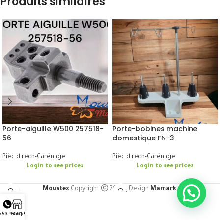
Produits similaires
Porte-aiguille W500 257518-
Porte-bobines machine
56
domestique FN-3
Pièc d rech-Carénage
Pièc d rech-Carénage
Login to see prices
Login to see prices
Moustex
Copyright
2024 | Design
Mamark
.
553 93 01 91
Shop