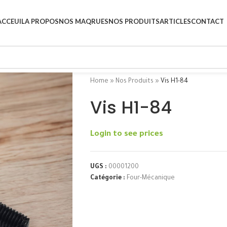
ACCEUIL
A PROPOS
NOS MAQRUES
NOS PRODUITS
ARTICLES
CONTACT
Home
»
Nos Produits
»
Vis H1-84
Vis H1-84
Login to see prices
UGS :
00001200
Catégorie :
Four-Mécanique