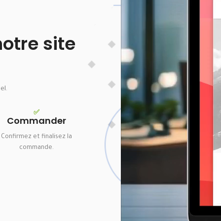
tre site
el.
✅
Commander
Confirmez et finalisez la
commande.