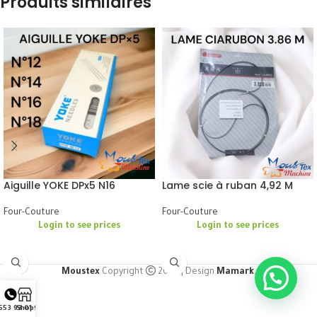
Produits similaires
Aiguille YOKE DPx5 N16
Lame scie à ruban 4,92 M
Four-Couture
Four-Couture
Login to see prices
Login to see prices
Moustex
Copyright
2024 | Design
Mamark
.
553 93 01 91
Shop