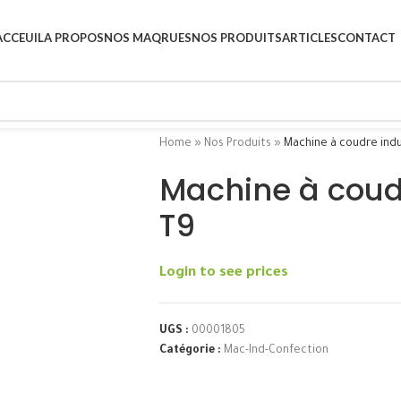
ACCEUIL
A PROPOS
NOS MAQRUES
NOS PRODUITS
ARTICLES
CONTACT
Home
»
Nos Produits
»
Machine à coudre indu
Machine à coudr
T9
Login to see prices
UGS :
00001805
Catégorie :
Mac-Ind-Confection