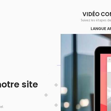
VIDÉO CO
Suivez les étapes d
LANGUE A
Lecteur
vidéo
tre site
el.