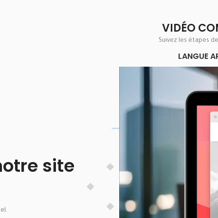
VIDÉO CO
Suivez les étapes d
LANGUE A
Lecteur
vidéo
tre site
el.