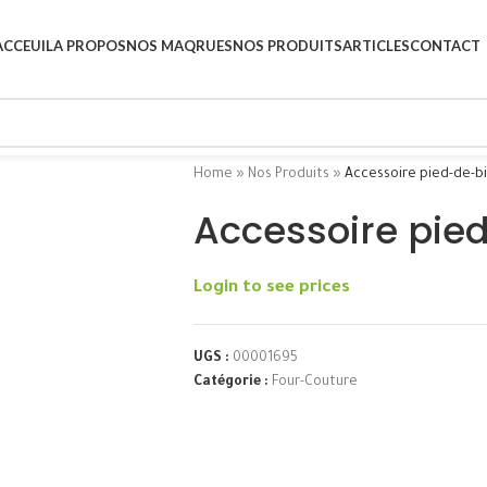
ACCEUIL
A PROPOS
NOS MAQRUES
NOS PRODUITS
ARTICLES
CONTACT
Home
»
Nos Produits
»
Accessoire pied-de-b
Accessoire pie
Login to see prices
UGS :
00001695
Catégorie :
Four-Couture