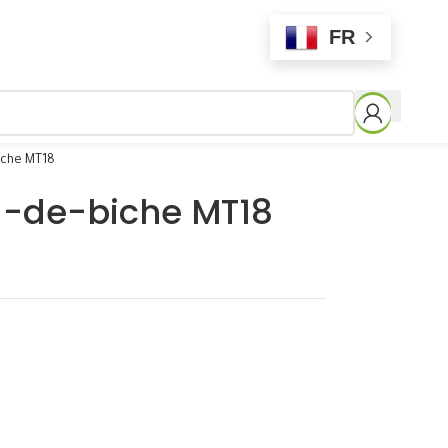
FR
iche MT18
d-de-biche MT18