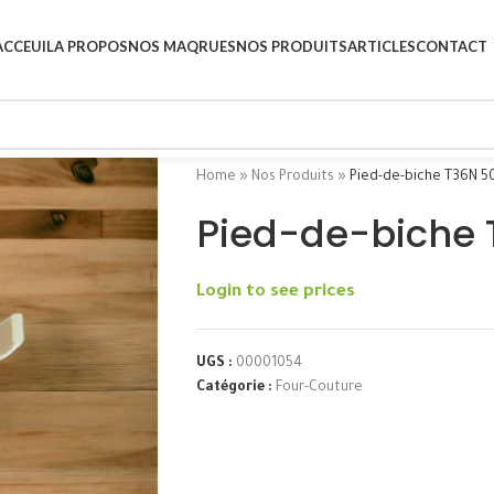
ACCEUIL
A PROPOS
NOS MAQRUES
NOS PRODUITS
ARTICLES
CONTACT
Home
»
Nos Produits
»
Pied-de-biche T36N 5
Pied-de-biche 
Login to see prices
UGS :
00001054
Catégorie :
Four-Couture