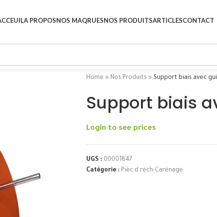
ACCEUIL
A PROPOS
NOS MAQRUES
NOS PRODUITS
ARTICLES
CONTACT
Home
»
Nos Produits
»
Support biais avec gu
Support biais 
Login to see prices
UGS :
00001847
Catégorie :
Pièc d rech-Carénage