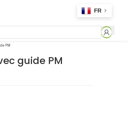
FR
ide PM
avec guide PM