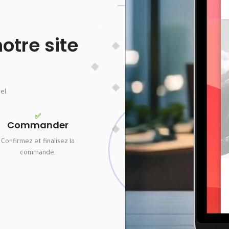
tre site
el.
✅
Commander
Confirmez et finalisez la
commande.