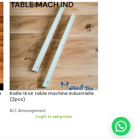
e
Raille tiroir table machine industrielle
Roulette table
(2pcs)
blanc
ACC-Amenagement
ACC-Amenagemen
Login to see prices
Logi