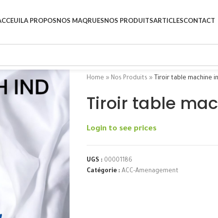
ACCEUIL
A PROPOS
NOS MAQRUES
NOS PRODUITS
ARTICLES
CONTACT
Home
»
Nos Produits
»
Tiroir table machine i
Tiroir table mac
Login to see prices
UGS :
00001186
Catégorie :
ACC-Amenagement