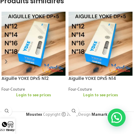
Produits similaires
Aiguille YOKE DPx5 N12
Aiguille YOKE DPx5 N14
Four-Couture
Four-Couture
Login to see prices
Login to see prices
Moustex
Copyright
2024 | Design
Mamark
.
553 93 01 91
Shop